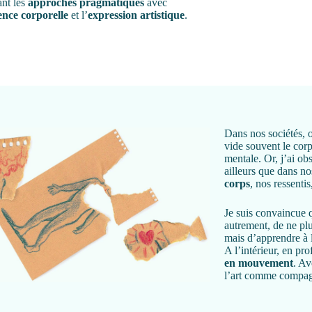
ant les
approches pragmatiques
avec
gence corporelle
et l’
expression artistique
.
Dans nos sociétés, o
vide souvent le cor
mentale.
Or, j’ai o
ailleurs que dans no
corps
, nos ressenti
Je suis convaincue 
autrement, de ne plus
mais d’apprendre à l
A l’intérieur, en pr
en mouvement
. Av
l’art comme compa