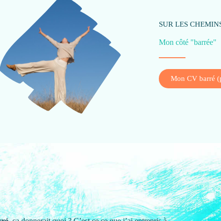
SUR LES CHEMIN
Mon côté "barrée"
Mon CV barré (
rré
, ça donnerait quoi ? C’est ce ce que j’ai entrepris à