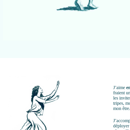
J’aime
e
fraient u
les invit
tripes, m
mon être
J’accompa
déployer 