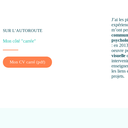
J’ai les 
expérien
m’ont pe
SUR L’AUTOROUTE
communi
psycholo
Mon côté "carrée"
: en 2013,
oeuvre p
visuelle
e
interveni
Mon CV carré (pdf)
enseignem
les liens
projets.