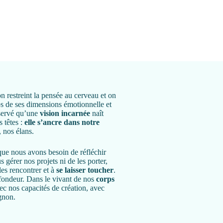
n restreint la pensée au cerveau et on
ps de ses dimensions émotionnelle et
bservé qu’une
vision incarnée
naît
s têtes :
elle s’ancre dans notre
s, nos élans.
que nous avons besoin de réfléchir
 gérer nos projets ni de les porter,
es rencontrer et à
se laisser toucher
.
ofondeur. Dans le vivant de nos
corps
ec nos capacités de création, avec
gnon.