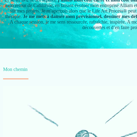
mon retour de Californie, en faisant évoluer mon entreprise Alliam e
sur mes projets. Je m’aperçois alors que le Life Art Process® peut 
thérapie.
Je me mets à danser mon prévisionnel, dessiner mes défi
A chaque session, je me sens ressourcée, rafraîchie, inspirée. A mo
découvertes et d’en faire prof
Mon chemin