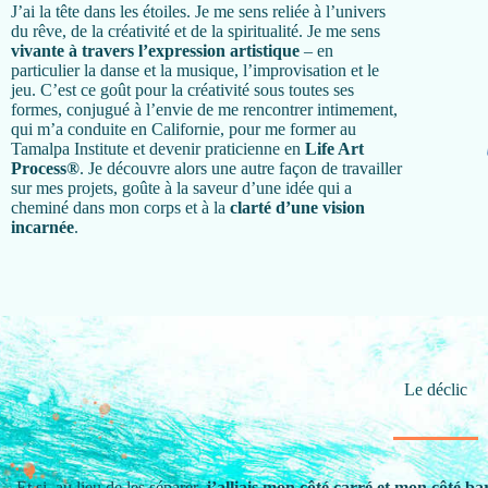
J’ai la tête dans les étoiles. Je me sens reliée à l’univers
du rêve, de la créativité et de la spiritualité. Je me sens
vivante à travers l’expression artistique
– en
particulier la danse et la musique, l’improvisation et le
jeu. C’est ce goût pour la créativité sous toutes ses
formes, conjugué à l’envie de me rencontrer intimement,
qui m’a conduite en Californie, pour me former au
Tamalpa Institute et devenir praticienne en
Life Art
Process®
. Je découvre alors une autre façon de travailler
sur mes projets, goûte à la saveur d’une idée qui a
cheminé dans mon corps et à la
clarté d’une vision
incarnée
.
Le déclic
Et si, au lieu de les séparer,
j’alliais mon côté carré et mon côté ba