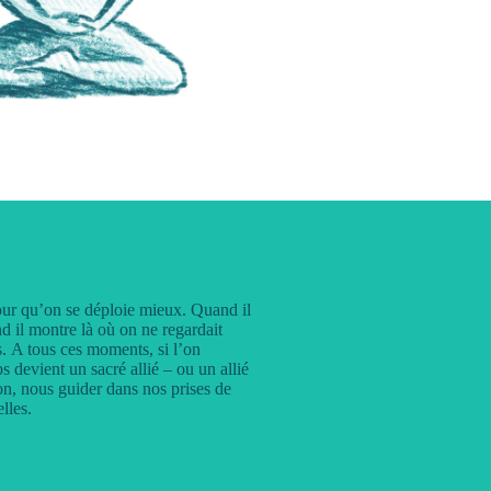
our qu’on se déploie mieux.
Quand il
d il montre là où on ne regardait
.
A tous ces moments, s
i l’on
s devient un sacré allié – ou un allié
ion, nous guider dans nos prises de
lles.