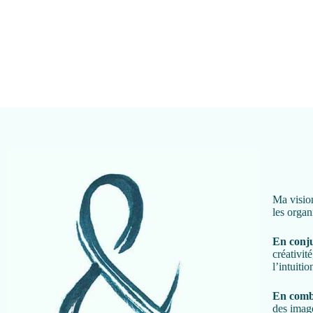
Ma vision
les organ
En conj
créativité
l’intuiti
En comb
des image