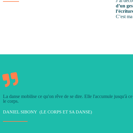
J’ai déco
d’un ges
l’écritur
C’est ma 
La danse mobilise ce qu'on rêve de se dire. Elle l'accumule jusqu'à ce
le corps.
DANIEL SIBONY (LE CORPS ET SA DANSE)