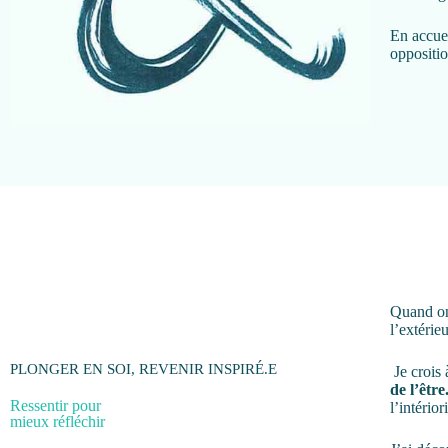
En accuei
oppositio
Quand on 
l’extérie
PLONGER EN SOI, REVENIR INSPIRÉ.E
Je crois
de l’être
Ressentir pour
l’intérior
mieux réfléchir