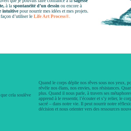
uvert que je pouvais faire confiance à la
sagesse
te,
à la
spontanéité d’un dessin
ou encore à
e intuitive
pour nourrir mes idées et mes projets.
façon d’utiliser le
Life Art Process
®.
Quand le corps déplie nos rêves sous nos yeux, p
révèle nos élans, nos envies, nos résistances. Quan
plus. Quand il nous parle, à travers ses métaphores
 que cela soulève
apprend à le ressentir, l’écouter et s’y relier, l
e corp
sacré – dans notre vie. Il peut nourrir notre réflex
décision et nous orienter vers des ressources nouve