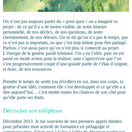
On n’ose pas toujours parler du « pour quoi » on a imaginé ce
projet : de ce qu’il y a de moins visible, de notre histoire
personnelle, de nos déclics, de nos questions, de notre
cheminement, de nos détours. On se dit qu’on n’a pas le temps, que
ce n’est pas si important, ou que c’est trop intime pour être partagé.
Parfois, c’est aussi parce qu’on n’est plus si connecté au projet.
L’énergie de la genèse paraît lointaine. On a eu l’idée, puis on est
passé en mode action pour la réaliser, sans s’apercevoir que l’on
s’est progressivement coupé d’une grande partie de l’élan d’origine,
et donc, de nos ressources.
Prendre le temps de sentir (ou réveiller) en soi, dans son corps, la
genèse d’une idée, comment elle s’est développée et ce qu’elle a à
dire aujourd’hui… c’est mettre toutes les chances de son côté pour
qu’elle porte ses fruits.
Décrocher son téléphone
Décembre 2013. Je me souviens de mes premiers appels timides
pour présenter mon activité de formatrice en pédagogie et
communication. J’étais mal à l’aise à l’idée de déranger quelqu’un